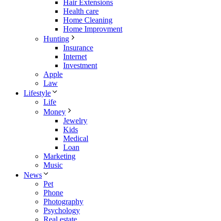
Hair Extensions
Health care
Home Cleaning
Home Improvment
Hunting
Insurance
Internet
Investment
Apple
Law
Lifestyle
Life
Money
Jewelry
Kids
Medical
Loan
Marketing
Music
News
Pet
Phone
Photography
Psychology
Real estate