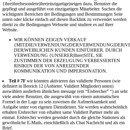
{ihre|ihre|besondere|ihre|einzigartige|neigen dazu, Benutzer die
gepflegt und ausgeführt von einzigartigen Mitarbeiter. Suchen die
wichtigsten Bereichen der Bedingungen und Bestimmungen Seite
unten oder klicke einfach auf diesen Backlink zu verwendet werden
direkt zu die Bedingungen Webseite und studiere es auf ihrer
Website.
WIR KÖNNEN ZEIGEN VERKAUF
{MIT|DIE|VERWENDUNG|DER|VERWENDUNG|DER|
DER|WEIBLICHEN KUNDEN EINFÜHRER. DURCH
VERWENDUNG {UNSERER|Ihrer|SITE, SIE
ZUSTIMMEN DER ERZEUGUNG VERBESSERTEN
RISIKEN DER VON ANREIZENDER
KOMMUNIKATION UND IMPERSONATION.
Teil # 7F
wir könnten aktivieren das validierte Personen (wie
definiert in Bereich 12 (Anbieter. Validiert Mitglieder) unten)
auswählen ausliefern ähnlichen message (ein “Eisbrecher” “) an sehr
viele andere Benutzer, die ausgewählt von einem automatischen
Formel in der Lage zu sein zuweisen die Aufmerksamkeit und
Aufgabe unter von eigenen Dienstleister. Sie werden wahrscheinlich
erhalten Eisbrecher von erhalten same Validiert Partner mehr als
einmal. Eisbrecher werden gesendet durch die gleiche Stationen als
gewöhnliche E-Mails, einschließlich als Chat Nachricht und als ein
Brief.