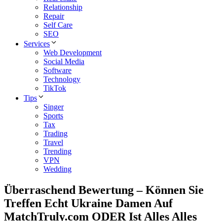
Relationship
Repair
Self Care
SEO
Services
Web Development
Social Media
Software
Technology
TikTok
Tips
Singer
Sports
Tax
Trading
Travel
Trending
VPN
Wedding
Überraschend Bewertung – Können Sie
Treffen Echt Ukraine Damen Auf
MatchTruly.com ODER Ist Alles Alles