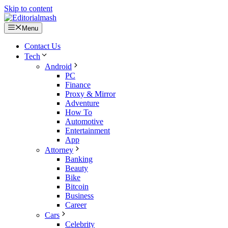
Skip to content
Menu
Contact Us
Tech
Android
PC
Finance
Proxy & Mirror
Adventure
How To
Automotive
Entertainment
App
Attorney
Banking
Beauty
Bike
Bitcoin
Business
Career
Cars
Celebrity