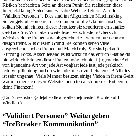
Risiken beobachten Seite an diesem Punkt Sie realisieren diese
Internet-Dating Seiten sind was die Website Telefon Anrufe
‘Validiert Personen “. Dies sind im Allgemeinen Matchmaking
Seiten gekauft von einem Lieferanten für die Ukraine ansehen.
sollten Sie mit einigen dieser Benutzer sie generieren ernsthaftes
Geld aus Sie. Wir haben weiterlesen verschiedene Übersicht
Websites deine Frauen sind abgerechnet zu werden nur nehmen
design treibt. Aus diesem Grund Sie können sehen viele
ansprechend suchen Frauen auf MatchTruly. Sie sind gekauft
Nutzung Fotos. Abschließend es ist wirklich das ehrlich Glaube du
nie wirklich Erleben dieser Frauen, möglich nicht {irgendeine Art
von|irgendeine Art von|jede Art von|fast jede|fast jede|praktisch
jede|Verpflichtung und du wirst nie, nie zuvor heiraten sie! All dies
ist sehr ungenau. Viele Männer besitzen einige Vision in ihrem Geist
wann immer sie diesen Websites beitreten ausführen ist Entleeren
deine Finanzen!
(Ein Screenshot {alle|alle|alle|alle|alle|die|meisten|Profile auf fit
Wirklich.)
“Validiert Personen”
Weitergeben
“IceBreaker Kommunikation”