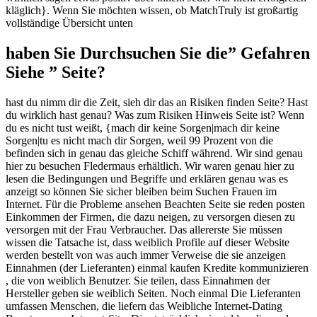
kläglich}. Wenn Sie möchten wissen, ob MatchTruly ist großartig
vollständige Übersicht unten
haben Sie Durchsuchen Sie die” Gefahren
Siehe ” Seite?
hast du nimm dir die Zeit, sieh dir das an Risiken finden Seite? Hast
du wirklich hast genau? Was zum Risiken Hinweis Seite ist? Wenn
du es nicht tust weißt, {mach dir keine Sorgen|mach dir keine
Sorgen|tu es nicht mach dir Sorgen, weil 99 Prozent von die
befinden sich in genau das gleiche Schiff während. Wir sind genau
hier zu besuchen Fledermaus erhältlich. Wir waren genau hier zu
lesen die Bedingungen und Begriffe und erklären genau was es
anzeigt so können Sie sicher bleiben beim Suchen Frauen im
Internet. Für die Probleme ansehen Beachten Seite sie reden posten
Einkommen der Firmen, die dazu neigen, zu versorgen diesen zu
versorgen mit der Frau Verbraucher. Das allererste Sie müssen
wissen die Tatsache ist, dass weiblich Profile auf dieser Website
werden bestellt von was auch immer Verweise die sie anzeigen
Einnahmen (der Lieferanten) einmal kaufen Kredite kommunizieren
, die von weiblich Benutzer. Sie teilen, dass Einnahmen der
Hersteller geben sie weiblich Seiten. Noch einmal Die Lieferanten
umfassen Menschen, die liefern das Weibliche Internet-Dating