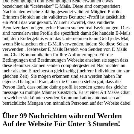
Die Bedingungen und Bedingungen Seite erwähnen etwas
bezeichnet als “Icebreaker” E-Mails. Diese sind computerisiert
Nachrichten welche zufällig gesendet validiert Mitglied Profile.
Erinnern Sie sich an ein validiertes Benutzer -Profil ist tatsächlich
ein Profil das war gekauft. Wir sehr Zweifel, dass validierte
Benutzer dazu neigen, echte Frauen suchen real Beziehungen. Dies
sind normalerweise Profile die spezifisch damit Sie handeln E-Mails
mit, dem Endergebnis wird das Unternehmen kann Geld jedes Mal,
wenn Sie tauschen eine E-Mail verwenden, indem Sie diese Seiten
verwenden . Icebreaker E-Mails Bereich von Senden von E-Mails
und Chat Kommunikation für Ihre Anforderungen. Für die
Bedingungen und Bestimmungen Webseite ansehen sie sagen dass
diese Benutzer können senden computergesteuert Nachrichten an
mehr als eine Einzelperson gleichzeitig (mehrere Individuen um zur
gleichen Zeit). Sie mögen erkennen sind sein werden haben Ihr
eigenes Dialog mit Frau, aber die Chancen stehen gut, dass die
Person läuft, dass online dating profil ist senden genau das gleiche
message zu multiple Männer zusätzlich. Es ist einer Art Masse Chat
in welcher sie könnten senden Kommunikation automatisch an
beträchtliche Mengen von männlich Personen auf der Website dabei.
Über 99 Nachrichten während Werden
Auf der Website Für Unter 3 Stunden!