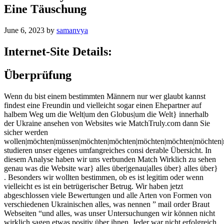
Eine Täuschung
June 6, 2023
by
samanvya
Internet-Site Details:
Überprüfung
Wenn du bist einem bestimmten Männern nur wer glaubt kannst
findest eine Freundin und vielleicht sogar einen Ehepartner auf
halbem Weg um die Welt|um den Globus|um die Welt} innerhalb
der Ukraine ansehen von Websites wie MatchTruly.com dann Sie
sicher werden
wollen|möchten|müssen|möchten|möchten|möchten|möchten|möchten
studieren unser eigenes umfangreiches consi derable Übersicht. In
diesem Analyse haben wir uns verbunden Match Wirklich zu sehen
genau was die Website war} alles über|genau|alles über} alles über}
. Besonders wir wollten bestimmen, ob es ist legitim oder wenn
vielleicht es ist ein betrügerischer Betrug. Wir haben jetzt
abgeschlossen viele Bewertungen und alle Arten von Formen von
verschiedenen Ukrainischen alles, was nennen ” mail order Braut
Webseiten “und alles, was unser Untersuchungen wir können nicht
wirklich sagen etwas positiv über ihnen. Jeder war nicht erfolgreich