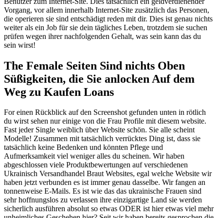
Benutzer zum Internet-Site. Dies tatsächlich ein geldverdienender
Vorgang, vor allem innerhalb Internet-Site zusätzlich das Personen,
die operieren sie sind entschädigt reden mit dir. Dies ist genau nichts
weiter als ein Job für sie dein tägliches Leben, trotzdem sie suchen
prüfen wegen ihrer nachfolgenden Gehalt, was sein kann das du
sein wirst!
The Female Seiten Sind nichts Oben
Süßigkeiten, die Sie anlocken Auf dem
Weg zu Kaufen Loans
For einen Rückblick auf den Screenshot gefunden unten in rötlich
du wirst sehen nur einige von die Frau Profile mit diesem website.
Fast jeder Single weiblich über Website schön. Sie alle scheint
Modelle! Zusammen mit tatsächlich verrücktes Ding ist, dass sie
tatsächlich keine Bedenken und könnten Pflege und
Aufmerksamkeit viel weniger alles du scheinen. Wir haben
abgeschlossen viele Produktbewertungen auf verschiedenen
Ukrainisch Versandhandel Braut Websites, egal welche Website wir
haben jetzt verbunden es ist immer genau dasselbe. Wir fangen an
tonnenweise E-Mails. Es ist wie das das ukrainische Frauen sind
sehr hoffnungslos zu verlassen ihre einzigartige Land sie werden
sicherlich ausführen absolut so etwas ODER ist hier etwas viel mehr
unheimliches Geschehen hier? Seit wir haben bereits gesprochen die