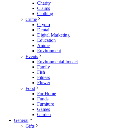
Charity
Claims
Clothing
Crime
Crypto
Dental
Digital Marketing
Education
Anime
Environment
Events
Environmental Impact
Family
Fish
Fitness
Flower
Food
For Home
Funds
Furniture
Games
Garden
General
Gifts