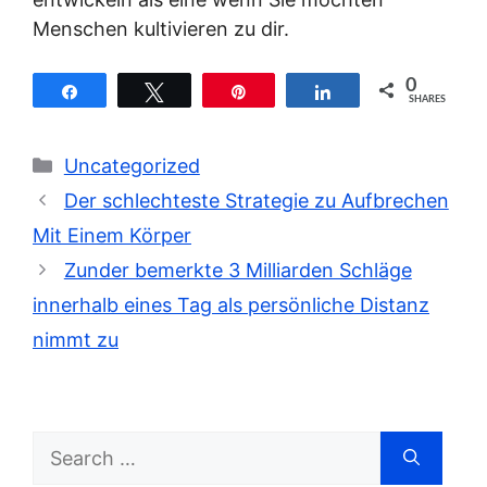
Menschen kultivieren zu dir.
0
Share
Tweet
Pin
Share
SHARES
Categories
Uncategorized
Der schlechteste Strategie zu Aufbrechen
Mit Einem Körper
Zunder bemerkte 3 Milliarden Schläge
innerhalb eines Tag als persönliche Distanz
nimmt zu
Search
for: